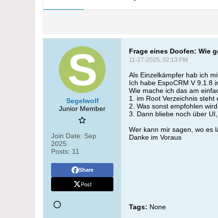
Frage eines Doofen: Wie 
11-27-2025, 02:13 PM
Als Einzelkämpfer hab ich 
Ich habe EspoCRM V 9.1.8 ins
Wie mache ich das am einfa
1. im Root Verzeichnis steht 
Segelwolf
2. Was sonst empfohlen wird
Junior Member
3. Dann bliebe noch über UI
Wer kann mir sagen, wo es 
Join Date:
Sep
Danke im Voraus
2025
Posts:
11
Share
Post
Tags:
None