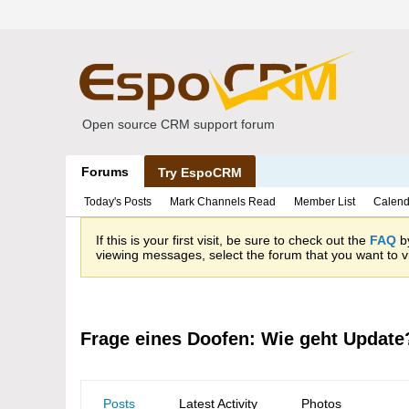
Open source CRM support forum
Forums
Try EspoCRM
Today's Posts
Mark Channels Read
Member List
Calend
If this is your first visit, be sure to check out the
FAQ
by
viewing messages, select the forum that you want to vi
Frage eines Doofen: Wie geht Update
Posts
Latest Activity
Photos