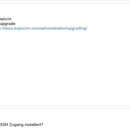
ww/crm
 upgrade
s://docs.espocrm.com/administration/upgrading/
SH Zugang installiert?