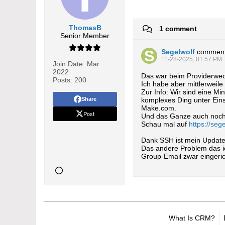
ThomasB
1 comment
Senior Member
Segelwolf
commen
11-28-2025, 01:57 PM
Join Date:
Mar
2022
Das war beim Providerwech
Posts:
200
Ich habe aber mittlerweile
Zur Info: Wir sind eine M
Share
komplexes Ding unter Ein
Make.com.
Post
Und das Ganze auch noch z
Schau mal auf
https://seg
Dank SSH ist mein Update-
Das andere Problem das ic
Group-Email zwar eingeric
What Is CRM?