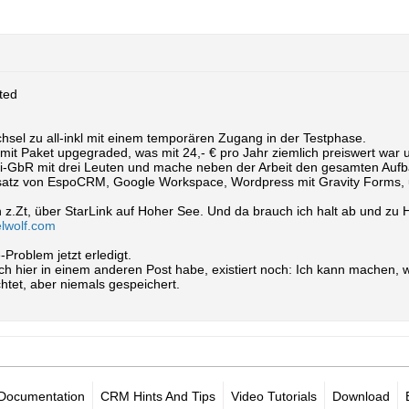
ted
sel zu all-inkl mit einem temporären Zugang in der Testphase.
 mit Paket upgegraded, was mit 24,- € pro Jahr ziemlich preiswert war
ini-GbR mit drei Leuten und mache neben der Arbeit den gesamten Aufbau
satz von EspoCRM, Google Workspace, Wordpress mit Gravity Forms, 
.Zt, über StarLink auf Hoher See. Und da brauch ich halt ab und zu Hi
elwolf.com
Problem jetzt erledigt.
h hier in einem anderen Post habe, existiert noch: Ich kann machen, 
htet, aber niemals gespeichert.
Documentation
CRM Hints And Tips
Video Tutorials
Download