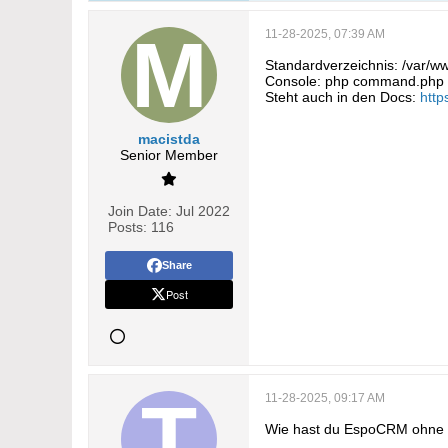
11-28-2025, 07:39 AM
Standardverzeichnis: /var/w
Console: php command.php
Steht auch in den Docs:
http
macistda
Senior Member
Join Date:
Jul 2022
Posts:
116
Share
Post
11-28-2025, 09:17 AM
Wie hast du EspoCRM ohne S