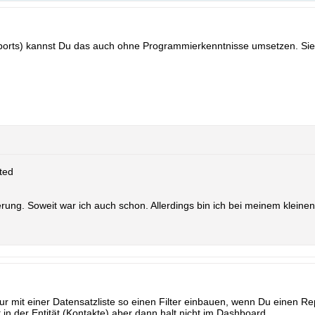
orts) kannst Du das auch ohne Programmierkenntnisse umsetzen. Si
ted
erung. Soweit war ich auch schon. Allerdings bin ich bei meinem kleine
r mit einer Datensatzliste so einen Filter einbauen, wenn Du einen Re
t in der Entität (Kontakte) aber dann halt nicht im Dashboard.