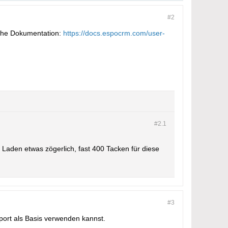
#2
ehe Dokumentation:
https://docs.espocrm.com/user-
#2.
1
n Laden etwas zögerlich, fast 400 Tacken für diese
#3
port als Basis verwenden kannst.