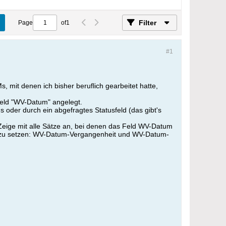
Filter
Page
of
1
#1
 mit denen ich bisher beruflich gearbeitet hatte,
Feld "WV-Datum" angelegt.
der durch ein abgefragtes Statusfeld (das gibt's
"Zeige mit alle Sätze an, bei denen das Feld WV-Datum
nder zu setzen: WV-Datum-Vergangenheit und WV-Datum-