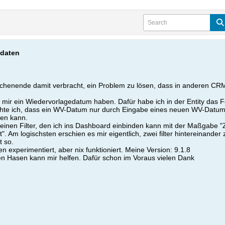
edaten
chenende damit verbracht, ein Problem zu lösen, dass in anderen CRMs,
i mir ein Wiedervorlagedatum haben. Dafür habe ich in der Entity das 
te ich, dass ein WV-Datum nur durch Eingabe eines neuen WV-Datums o
den kann.
 einen Filter, den ich ins Dashboard einbinden kann mit der Maßgabe 
t". Am logischsten erschien es mir eigentlich, zwei filter hintereina
t so.
en experimentiert, aber nix funktioniert. Meine Version: 9.1.8
ten Hasen kann mir helfen. Dafür schon im Voraus vielen Dank