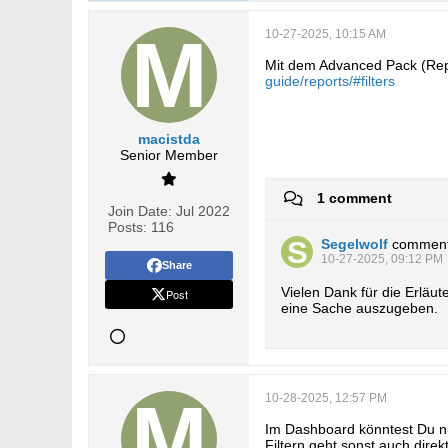
10-27-2025, 10:15 AM
Mit dem Advanced Pack (Rep
guide/reports/#filters
macistda
Senior Member
1 comment
Join Date:
Jul 2022
Posts:
116
Segelwolf
commen
10-27-2025, 09:12 PM
Share
Vielen Dank für die Erläut
Post
eine Sache auszugeben.
10-28-2025, 12:57 PM
Im Dashboard könntest Du nu
Filtern geht sonst auch direk