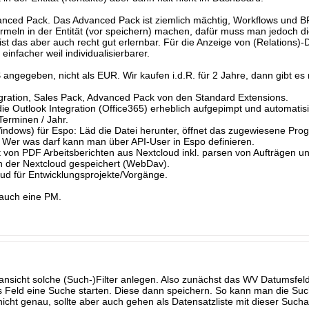
anced Pack. Das Advanced Pack ist ziemlich mächtig, Workflows und B
ormeln in der Entität (vor speichern) machen, dafür muss man jedoch 
t das aber auch recht gut erlernbar. Für die Anzeige von (Relations)-Da
infacher weil individualisierbarer.
$ angegeben, nicht als EUR. Wir kaufen i.d.R. für 2 Jahre, dann gibt es
gration, Sales Pack, Advanced Pack von den Standard Extensions.
ie Outlook Integration (Office365) erheblich aufgepimpt und automatisie
Terminen / Jahr.
indows) für Espo: Läd die Datei herunter, öffnet das zugewiesene Pr
 Wer was darf kann man über API-User in Espo definieren.
von PDF Arbeitsberichten aus Nextcloud inkl. parsen von Aufträgen u
 in der Nextcloud gespeichert (WebDav).
oud für Entwicklungsprojekte/Vorgänge.
 auch eine PM.
ansicht solche (Such-)Filter anlegen. Also zunächst das WV Datumsfel
es Feld eine Suche starten. Diese dann speichern. So kann man die Su
cht genau, sollte aber auch gehen als Datensatzliste mit dieser Sucha