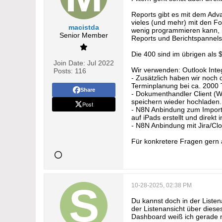
Reports gibt es mit dem Adv
vieles (und mehr) mit den F
macistda
wenig programmieren kann, is
Senior Member
Reports und Berichtspannels e
Die 400 sind im übrigen als 
Join Date:
Jul 2022
Wir verwenden: Outlook Inte
Posts:
116
- Zusätzlich haben wir noch d
Terminplanung bei ca. 2000 
Share
- Dokumenthandler Client (W
speichern wieder hochladen.
Post
- N8N Anbindung zum Import 
auf iPads erstellt und direkt
- N8N Anbindung mit Jira/Cl
Für konkretere Fragen gern
10-28-2025, 02:38 PM
Du kannst doch in der Listen
der Listenansicht über dies
Dashboard weiß ich gerade ni