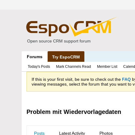
Open source CRM support forum
Forums
Try EspoCRM
Today's Posts
Mark Channels Read
Member List
Calend
If this is your first visit, be sure to check out the
FAQ
by
viewing messages, select the forum that you want to vi
Problem mit Wiedervorlagedaten
Posts
Latest Activity
Photos