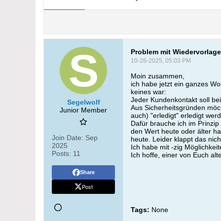
Problem mit Wiedervorlag
10-26-2025, 05:03 PM
Moin zusammen,
ich habe jetzt ein ganzes Wo
keines war:
Jeder Kundenkontakt soll be
Segelwolf
Aus Sicherheitsgründen möch
Junior Member
auch) "erledigt" erledigt wer
Dafür brauche ich im Prinzip
den Wert heute oder älter ha
Join Date:
Sep
heute. Leider klappt das nich
2025
Ich habe mit -zig Möglichkeit
Posts:
11
Ich hoffe, einer von Euch al
Share
Post
Tags:
None