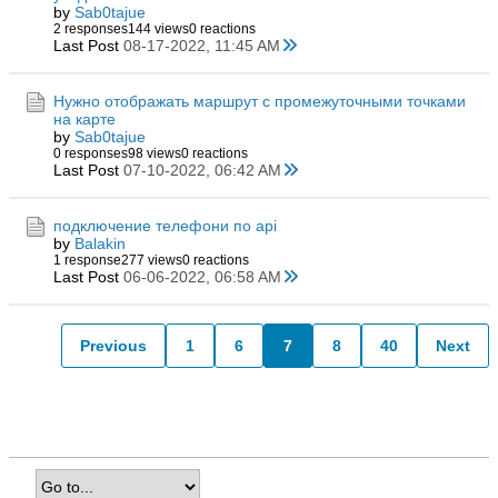
by
Sab0tajue
2 responses
144 views
0 reactions
Last Post
08-17-2022, 11:45 AM
Нужно отображать маршрут с промежуточными точками
на карте
by
Sab0tajue
0 responses
98 views
0 reactions
Last Post
07-10-2022, 06:42 AM
подключение телефони по api
by
Balakin
1 response
277 views
0 reactions
Last Post
06-06-2022, 06:58 AM
Previous
1
6
7
8
40
Next