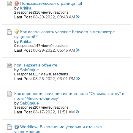
Пользовательская страница .tpl
by
Kritika
2 responses
316 views
0 reactions
Last Post
08-29-2022, 09:43 AM
Как использовать условие between в менеджере
сущностей?
by
Kritika
0 responses
147 views
0 reactions
Last Post
08-29-2022, 05:46 AM
html виджет в объекте
by
Sab0tajue
0 responses
117 views
0 reactions
Last Post
08-25-2022, 03:01 PM
Как перенести значение из типа поля "От сына к отцу" в
поле "Много-к-одному"
by
Sab0tajue
3 responses
207 views
0 reactions
Last Post
08-17-2022, 11:51 AM
Workflow: Выполнение условия и отсылка
уведомления