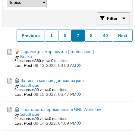
Filter
Previous
1
6
7
8
40
Next
Параметры маршрутов ( routes.json )
by
Kritika
5 responses
380 views
0 reactions
Last Post
09-19-2022, 08:50 AM
Запись в массив данные из json
by
Sab0tajue
0 responses
90 views
0 reactions
Last Post
09-15-2022, 06:47 PM
Подставить переменные в URL Workflow
by
Sab0tajue
0 responses
96 views
0 reactions
Last Post
09-14-2022, 04:09 PM