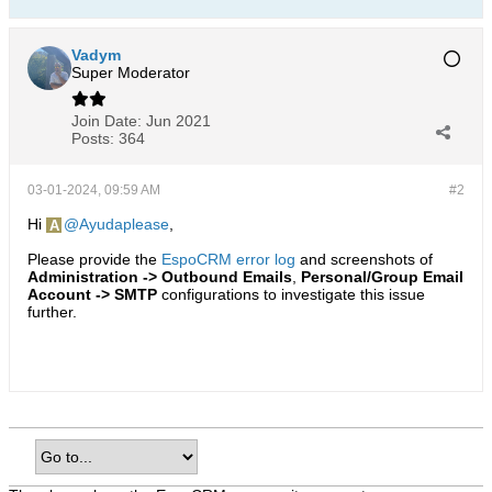
Vadym
Super Moderator
Join Date:
Jun 2021
Posts:
364
03-01-2024, 09:59 AM
#2
Hi
Ayudaplease
,
Please provide the
EspoCRM error log
and screenshots of
Administration -> Outbound Emails
,
Personal/Group Email
Account -> SMTP
configurations to investigate this issue
further.