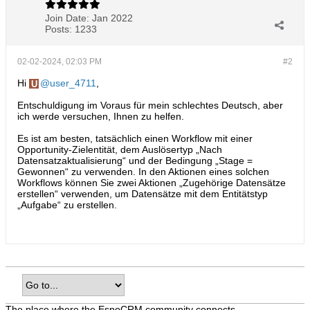
Join Date:
Jan 2022
Posts:
1233
02-02-2024, 02:03 PM
#2
Hi
user_4711
,
Entschuldigung im Voraus für mein schlechtes Deutsch, aber
ich werde versuchen, Ihnen zu helfen.
Es ist am besten, tatsächlich einen Workflow mit einer
Opportunity-Zielentität, dem Auslösertyp „Nach
Datensatzaktualisierung“ und der Bedingung „Stage =
Gewonnen“ zu verwenden. In den Aktionen eines solchen
Workflows können Sie zwei Aktionen „Zugehörige Datensätze
erstellen“ verwenden, um Datensätze mit dem Entitätstyp
„Aufgabe“ zu erstellen.​
The place where the EspoCRM community connects