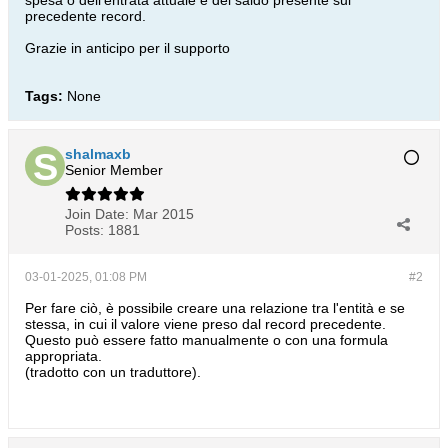
spesa o dell'entrata attuale e del saldo presente sul
precedente record.
Grazie in anticipo per il supporto
Tags:
None
shalmaxb
Senior Member
Join Date:
Mar 2015
Posts:
1881
03-01-2025, 01:08 PM
#2
Per fare ciò, è possibile creare una relazione tra l'entità e se
stessa, in cui il valore viene preso dal record precedente.
Questo può essere fatto manualmente o con una formula
appropriata.
(tradotto con un traduttore).