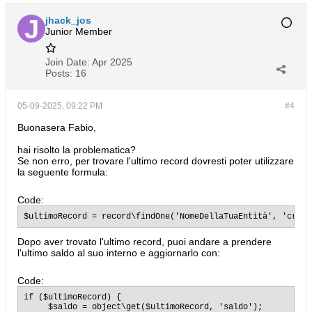
jhack_jos
Junior Member
Join Date:
Apr 2025
Posts:
16
05-09-2025, 09:22 PM
#4
Buonasera Fabio,
hai risolto la problematica?
Se non erro, per trovare l'ultimo record dovresti poter utilizzare
la seguente formula:
Code:
$ultimoRecord = record\findOne('NomeDellaTuaEntità', 'creat
Dopo aver trovato l'ultimo record, puoi andare a prendere
l'ultimo saldo al suo interno e aggiornarlo con:
Code:
if ($ultimoRecord) {

     $saldo = object\get($ultimoRecord, 'saldo');
