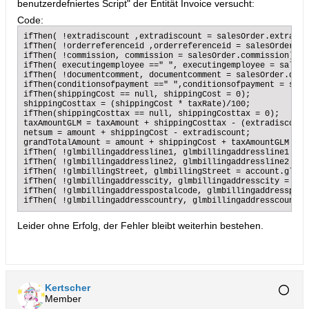
benutzerdefniertes Script" der Entität Invoice versucht:
Code:
ifThen( !extradiscount ,extradiscount = salesOrder.extradisc
ifThen( !orderreferenceid ,orderreferenceid = salesOrder.or
ifThen( !commission, commission = salesOrder.commission);

ifThen( executingemployee ==" ", executingemployee = salesO
ifThen( !documentcomment, documentcomment = salesOrder.docu
ifThen(conditionsofpayment ==" ",conditionsofpayment = sale
ifThen(shippingCost == null, shippingCost = 0);

shippingCosttax = (shippingCost * taxRate)/100;

ifThen(shippingCosttax == null, shippingCosttax = 0);

taxAmountGLM = taxAmount + shippingCosttax - (extradiscount
netsum = amount + shippingCost - extradiscount;

grandTotalAmount = amount + shippingCost + taxAmountGLM - e
ifThen( !glmbillingaddressline1, glmbillingaddressline1 = a
ifThen( !glmbillingaddressline2, glmbillingaddressline2 = a
ifThen( !glmbillingStreet, glmbillingStreet = account.glmbi
ifThen( !glmbillingaddresscity, glmbillingaddresscity = acc
ifThen( !glmbillingaddresspostalcode, glmbillingaddresspost
ifThen( !glmbillingaddresscountry, glmbillingaddresscountry
Leider ohne Erfolg, der Fehler bleibt weiterhin bestehen.
Kertscher
Member