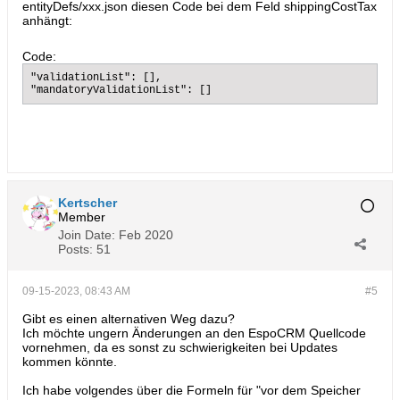
entityDefs/xxx.json diesen Code bei dem Feld shippingCostTax
anhängt:
Code:
"validationList": [],

"mandatoryValidationList": []​
Kertscher
Member
Join Date:
Feb 2020
Posts:
51
09-15-2023, 08:43 AM
#5
Gibt es einen alternativen Weg dazu?
Ich möchte ungern Änderungen an den EspoCRM Quellcode
vornehmen, da es sonst zu schwierigkeiten bei Updates
kommen könnte.
Ich habe volgendes über die Formeln für "vor dem Speicher