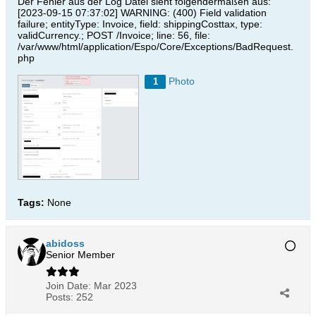
Der Fehler aus der Log Datei sieht folgendermaßen aus:
[2023-09-15 07:37:02] WARNING: (400) Field validation
failure; entityType: Invoice, field: shippingCosttax, type:
validCurrency.; POST /Invoice; line: 56, file:
/var/www/html/application/Espo/Core/Exceptions/BadRequest.
php​
Photo
1
Tags:
None
abidoss
Senior Member
Join Date:
Mar 2023
Posts:
252