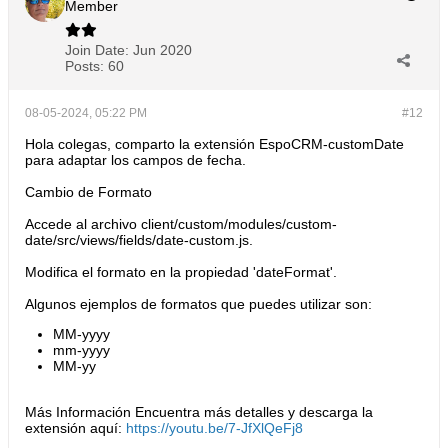
Member
Join Date:
Jun 2020
Posts:
60
08-05-2024, 05:22 PM
#12
Hola colegas, comparto la extensión EspoCRM-customDate
para adaptar los campos de fecha.
Cambio de Formato
Accede al archivo client/custom/modules/custom-
date/src/views/fields/date-custom.js.
Modifica el formato en la propiedad 'dateFormat'.
Algunos ejemplos de formatos que puedes utilizar son:
MM-yyyy
mm-yyyy
MM-yy
Más Información Encuentra más detalles y descarga la
extensión aquí:
https://youtu.be/7-JfXlQeFj8