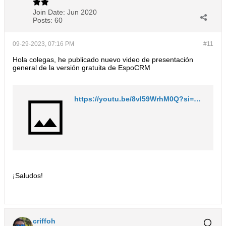
Join Date:
Jun 2020
Posts:
60
09-29-2023, 07:16 PM
#11
Hola colegas, he publicado nuevo video de presentación
general de la versión gratuita de EspoCRM
https://youtu.be/8vl59WrhM0Q?si=LW5_J-Cs5RAdwhVE
¡Saludos!
criffoh