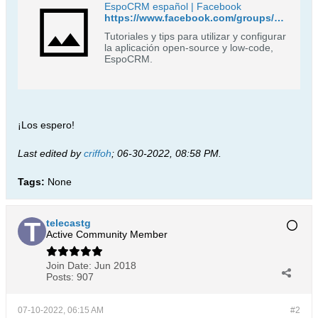
EspoCRM español | Facebook
https://www.facebook.com/groups/429855011811844
Tutoriales y tips para utilizar y configurar
la aplicación open-source y low-code,
EspoCRM.
¡Los espero!
Last edited by
criffoh
;
06-30-2022, 08:58 PM
.
Tags:
None
telecastg
Active Community Member
Join Date:
Jun 2018
Posts:
907
07-10-2022, 06:15 AM
#2