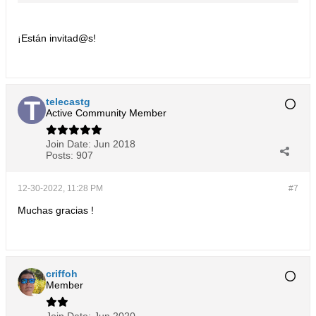
¡Están invitad@s!
telecastg
Active Community Member
Join Date:
Jun 2018
Posts:
907
12-30-2022, 11:28 PM
#7
Muchas gracias !
criffoh
Member