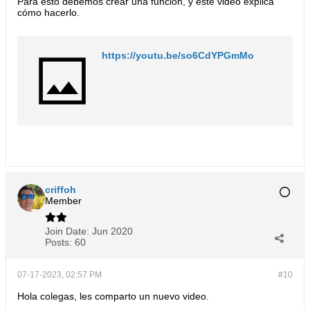
Para esto debemos crear una función, y este video explica
cómo hacerlo.​
https://youtu.be/so6CdYPGmMo
criffoh
Member
Join Date:
Jun 2020
Posts:
60
07-17-2023, 02:57 PM
#10
Hola colegas, les comparto un nuevo video.