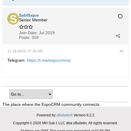
Sab0tajue
Senior Member
Join Date:
Jul 2019
Posts:
318
11-18-2025, 07:30 AM
#2
Telegram:
https://t.me/espocrmrus
The place where the EspoCRM community connects
Powered by
vBulletin®
Version 6.2.2
Copyright © 2026 MH Sub I, LLC dba vBulletin. All rights reserved.