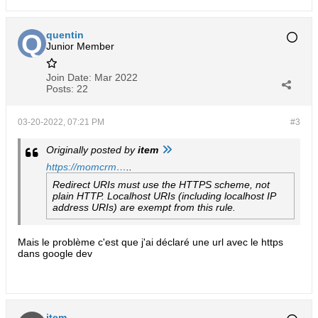
quentin
Junior Member
Join Date:
Mar 2022
Posts:
22
03-20-2022, 07:21 PM
#3
Originally posted by
item
https://momcrm…
..
Redirect URIs must use the HTTPS scheme, not
plain HTTP. Localhost URIs (including localhost IP
address URIs) are exempt from this rule.
Mais le problème c'est que j'ai déclaré une url avec le https
dans google dev
item