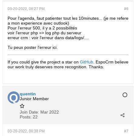
03-20-2022, 08:27 PM
#6
Pour l'agenda, faut patienter tout les 10minutes... (je me refere
a mon experience avec outlook)
Pour l'erreur 500, il y a 2 possibilités
voir l'erreur php => log php du serveur
erreur crm : voir l'erreur dans data/logs/....
Tu peux poster l'erreur ici.
If you could give the project a star on
GitHub
. EspoCrm believe
our work truly deserves more recognition. Thanks.​
quentin
Junior Member
Join Date:
Mar 2022
Posts:
22
03-20-2022, 08:38 PM
#7