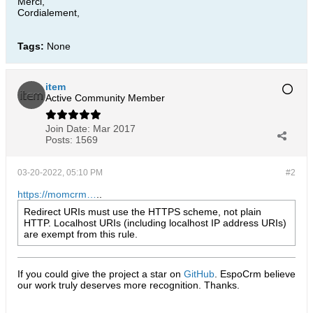
Merci,
Cordialement,
Tags:
None
item
Active Community Member
Join Date:
Mar 2017
Posts:
1569
03-20-2022, 05:10 PM
#2
https://momcrm…
..
Redirect URIs must use the HTTPS scheme, not plain
HTTP. Localhost URIs (including localhost IP address URIs)
are exempt from this rule.
If you could give the project a star on
GitHub
. EspoCrm believe
our work truly deserves more recognition. Thanks.​