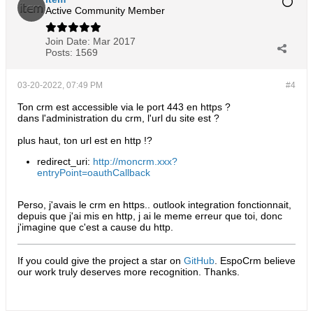
Active Community Member
Join Date:
Mar 2017
Posts:
1569
03-20-2022, 07:49 PM
#4
Ton crm est accessible via le port 443 en https ?
dans l'administration du crm, l'url du site est ?
plus haut, ton url est en http !?
redirect_uri:
http://moncrm.xxx?
entryPoint=oauthCallback
Perso, j'avais le crm en https.. outlook integration fonctionnait,
depuis que j'ai mis en http, j ai le meme erreur que toi, donc
j'imagine que c'est a cause du http.
If you could give the project a star on
GitHub
. EspoCrm believe
our work truly deserves more recognition. Thanks.​