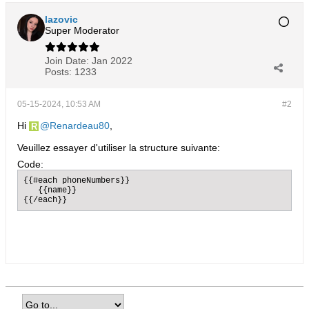
lazovic
Super Moderator
Join Date:
Jan 2022
Posts:
1233
05-15-2024, 10:53 AM
#2
Hi
Renardeau80
,
Veuillez essayer d'utiliser la structure suivante:
Code:
{{#each phoneNumbers}}

   {{name}}

{{/each}}